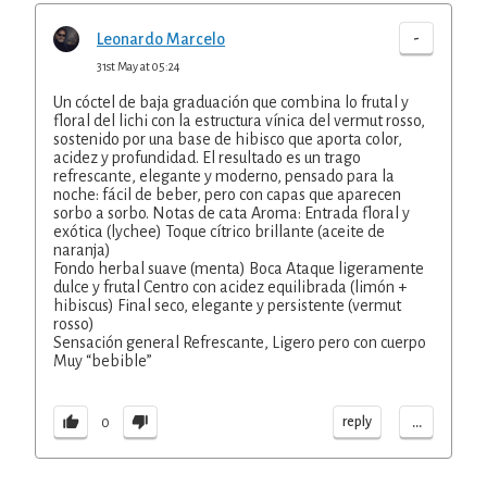
-
Leonardo Marcelo
31st May at 05:24
Un cóctel de baja graduación que combina lo frutal y
floral del lichi con la estructura vínica del vermut rosso,
sostenido por una base de hibisco que aporta color,
acidez y profundidad. El resultado es un trago
refrescante, elegante y moderno, pensado para la
noche: fácil de beber, pero con capas que aparecen
sorbo a sorbo. Notas de cata Aroma: Entrada floral y
exótica (lychee) Toque cítrico brillante (aceite de
naranja)
Fondo herbal suave (menta) Boca Ataque ligeramente
dulce y frutal Centro con acidez equilibrada (limón +
hibiscus) Final seco, elegante y persistente (vermut
rosso)
Sensación general Refrescante, Ligero pero con cuerpo
Muy “bebible”
...
reply
0