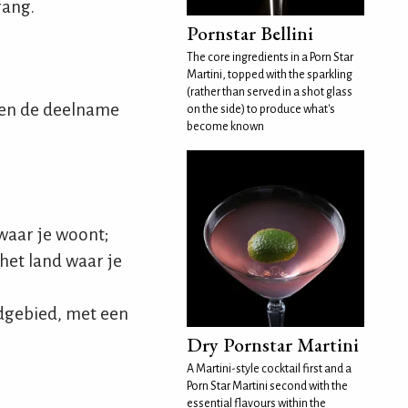
rang.
Pornstar Bellini
The core ingredients in a Porn Star
Martini, topped with the sparkling
(rather than served in a shot glass
 en de deelname
on the side) to produce what's
become known
waar je woont;
het land waar je
ndgebied, met een
Dry Pornstar Martini
A Martini-style cocktail first and a
Porn Star Martini second with the
essential flavours within the