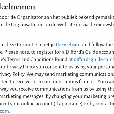
deelnemen
door de Organisator aan het publiek bekend gemaakt
n de Organisator en op de Website en via de nieuwsbr
aan deze Promotie moet je
the website.
and follow the 
. Please note, to register for a Difford's Guide accoun
de's Terms and Conditions found at
diffordsguide.com
our Privacy Policy you consent to us using your persona
rivacy Policy. We may send marketing communications 
ted to receive such communications from us. You ca
 way you receive communications from us by using th
l marketing messages, by changing your marketing pre
 of your online account (if applicable) or by contacti
.com
.