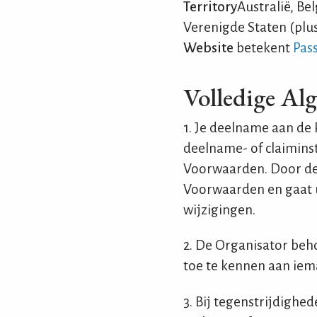
Territory
Australië, Be
Verenigde Staten (plus
Website
betekent
Pas
Volledige A
1. Je deelname aan de
deelname- of claimins
Voorwaarden. Door de
Voorwaarden en gaat u
wijzigingen.
2. De Organisator beho
toe te kennen aan ie
3. Bij tegenstrijdighe