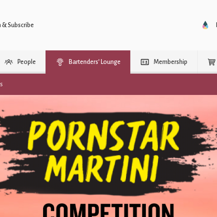
n & Subscribe
People
Bartenders’ Lounge
Membership
rs