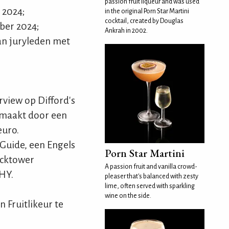
passion fruit liqueur and was used
 2024;
in the original Porn Star Martini
cocktail, created by Douglas
ber 2024;
Ankrah in 2002.
an juryleden met
view op Difford's
emaakt door een
euro.
Guide, een Engels
Porn Star Martini
ocktower
A passion fruit and vanilla crowd-
HY.
pleaser that's balanced with zesty
lime, often served with sparkling
wine on the side.
 Fruitlikeur te