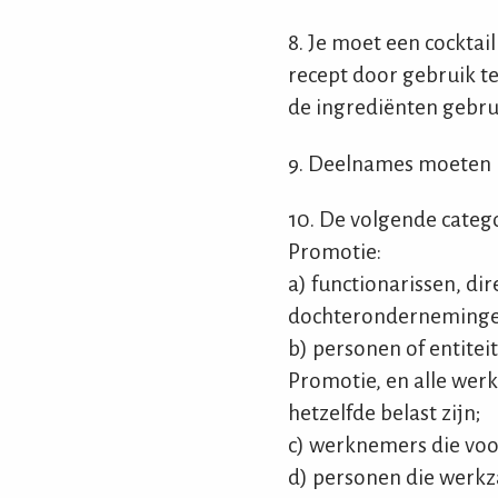
8. Je moet een cocktai
recept door gebruik te
de ingrediënten gebrui
9. Deelnames moeten 
10. De volgende categ
Promotie:
a) functionarissen, d
dochterondernemingen
b) personen of entitei
Promotie, en alle wer
hetzelfde belast zijn;
c) werknemers die voo
d) personen die werkza