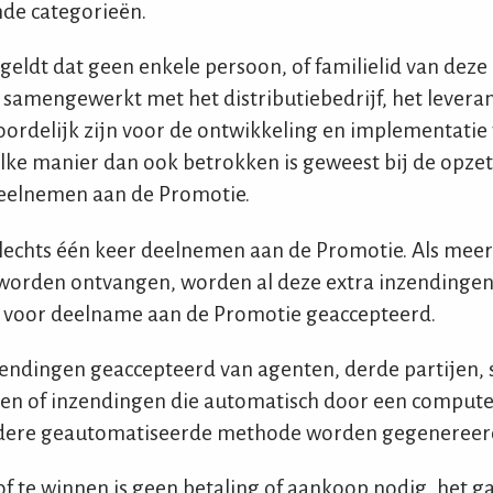
de categorieën.
eldt dat geen enkele persoon, of familielid van deze
ft samengewerkt met het distributiebedrijf, het leveran
oordelijk zijn voor de ontwikkeling en implementatie
lke manier dan ook betrokken is geweest bij de opzet
eelnemen aan de Promotie.
slechts één keer deelnemen aan de Promotie. Als mee
worden ontvangen, worden al deze extra inzendingen
e voor deelname aan de Promotie geaccepteerd.
zendingen geaccepteerd van agenten, derde partijen, 
en of inzendingen die automatisch door een comput
 andere geautomatiseerde methode worden gegenereer
f te winnen is geen betaling of aankoop nodig, het g