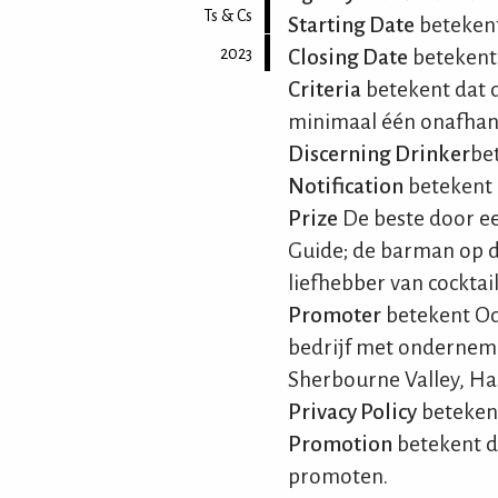
Ts & Cs
Starting Date
betekent
2023
Closing Date
betekent 
Criteria
betekent dat 
minimaal één onafhank
Discerning Drinker
bet
Notification
betekent 
Prize
De beste door ee
Guide; de barman op d
liefhebber van cocktai
Promoter
betekent Odd
bedrijf met ondernem
Sherbourne Valley, Ha
Privacy Policy
betekent
Promotion
betekent de
promoten.