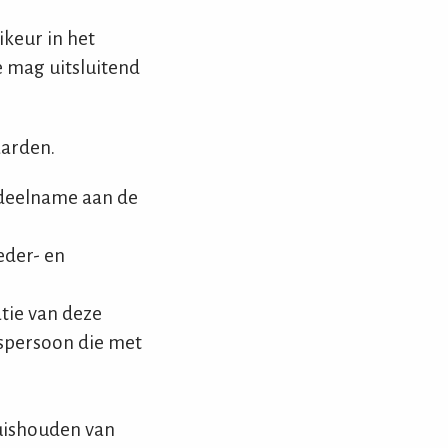
ikeur in het
Je mag uitsluitend
arden.
 deelname aan de
eder- en
tie van deze
tspersoon die met
huishouden van