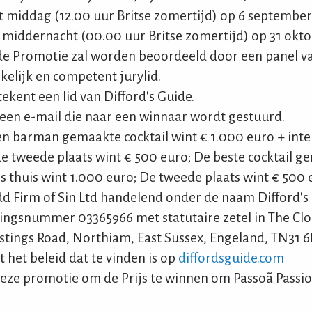
 middag (12.00 uur Britse zomertijd) op 6 september
middernacht (00.00 uur Britse zomertijd) op 31 okto
de Promotie zal worden beoordeeld door een panel v
elijk en competent jurylid.
ekent een lid van Difford's Guide.
een e-mail die naar een winnaar wordt gestuurd.
n barman gemaakte cocktail wint € 1.000 euro + inter
e tweede plaats wint € 500 euro; De beste cocktail g
ls thuis wint 1.000 euro; De tweede plaats wint € 500 
 Firm of Sin Ltd handelend onder de naam Difford's 
ingsnummer 03365966 met statutaire zetel in The Cl
stings Road, Northiam, East Sussex, Engeland, TN31 6
 het beleid dat te vinden is op
diffordsguide.com
ze promotie om de Prijs te winnen om Passoã Passion