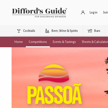
Log in
Joi
Cocktails
Beer, Wine & Spirits
Bars
Home
Competitions
Events & Tastings
Sheets & Calculato