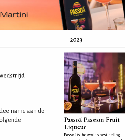
2023
wedstrijd
 deelname aan de
Passoã Passion Fruit
volgende
Liqueur
Passoã is the world's best-selling