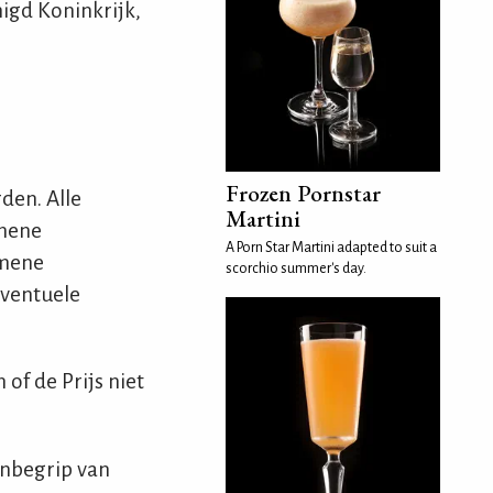
nigd Koninkrijk,
Frozen Pornstar
den. Alle
Martini
emene
A Porn Star Martini adapted to suit a
emene
scorchio summer's day.
eventuele
of de Prijs niet
inbegrip van